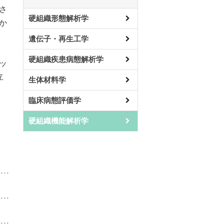
さ
硬組織形態解析学
か
遺伝子・再生工学
硬組織疾患病態解析学
ッ
立
生体材料学
臨床病態評価学
硬組織機能解析学