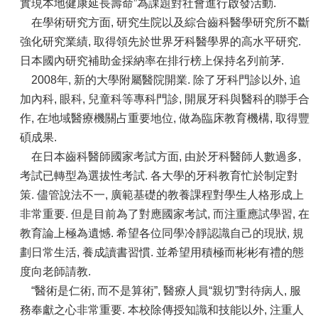
實現本地健康延長壽命”為課題對社會進行啟發活動.
在學術研究方面, 研究生院以及綜合齒科醫學研究所不斷
強化研究業績, 取得領先於世界牙科醫學界的高水平研究.
日本國內研究補助金採納率在排行榜上保持名列前茅.
2008年, 新的大學附屬醫院開業. 除了牙科門診以外, 追
加內科, 眼科, 兒童科等專科門診, 開展牙科與醫科的聯手合
作, 在地域醫療機關占重要地位, 做為臨床教育機構, 取得豐
碩成果.
在日本齒科醫師國家考試方面, 由於牙科醫師人數過多,
考試已轉型為選拔性考試. 各大學的牙科教育忙於制定對
策. 儘管說法不一, 廣範基礎的教養課程對學生人格形成上
非常重要. 但是目前為了對應國家考試, 而注重應試學習, 在
教育論上極為遺憾. 希望各位同學冷靜認識自己的現狀, 規
劃日常生活, 養成讀書習慣. 並希望用積極而彬彬有禮的態
度向老師請教.
“醫術是仁術, 而不是算術”, 醫療人員“親切”對待病人, 服
務奉獻之心非常重要. 本校除傳授知識和技能以外, 注重人