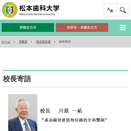
ホーム
牙醫系
理念與目標
校長寄語
校長寄語