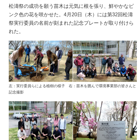
松濤祭の成功を願う苗木は元気に根を張り、鮮やかなピ
ンク色の花を咲かせた。4月20日（木）には第32回松濤
祭実行委員の名前が刻まれた記念プレートが取り付けら
れた。
左：実行委員らによる植樹の様子 右：苗木を囲んで環境事業部の皆さんと
記念撮影